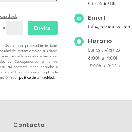
635 55 69 88
Email
ivacidad.

Enviar
info@cevaqueva.com
=
11
Horario

ón básica sobre protección de datos
Lunes a Viernes
inalidad del tratamiento de sus datos
ue no se cederán datos a terceros,
8:00h a 14:00h
dados por Cevaqueva por el tiempo
17:00h a 19:00h
cita. No obstante, tiene derecho a
omo otros derechos como explica la
mación aquí:
política de privacidad
.
Contacto