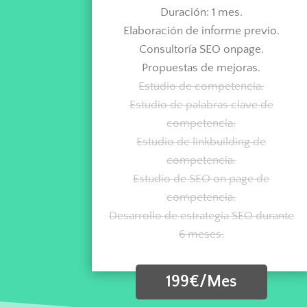
Duración: 1 mes.
Elaboración de informe previo.
Consultoría SEO onpage.
Propuestas de mejoras.
Estudio de competencia.
Estudio de palabras clave de
competencia.
Estudio de linkbuilding de
competencia.
Estudio de SEO on page de
competencia.
Desarrollo de estrategia SEO durante
6 meses.
199€/Mes