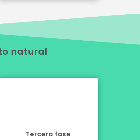
to natural

Tercera fase