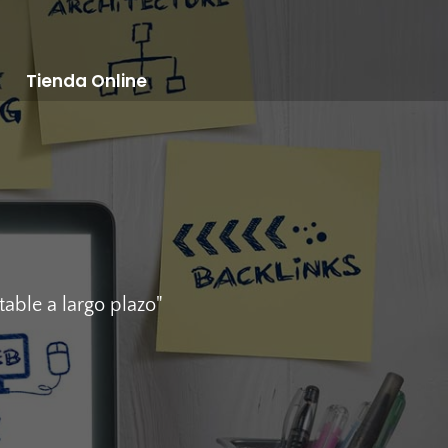
Tienda Online
able a largo plazo"